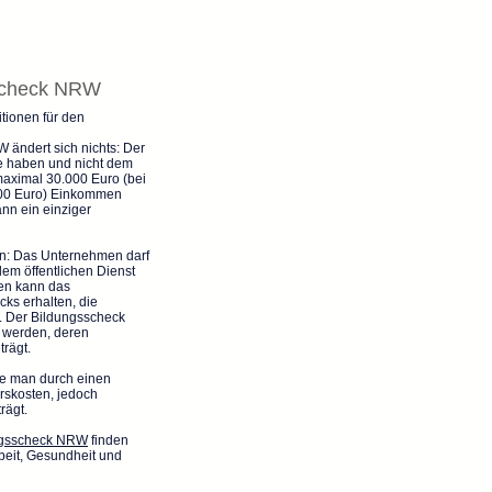
scheck NRW
tionen für den
 ändert sich nichts: Der
te haben und nicht dem
maximal 30.000 Euro (bei
00 Euro) Einkommen
nn ein einziger
un: Das Unternehmen darf
dem öffentlichen Dienst
en kann das
ks erhalten, die
n. Der Bildungsscheck
t werden, deren
trägt.
die man durch einen
rskosten, jedoch
rägt.
ngsscheck NRW
finden
rbeit, Gesundheit und