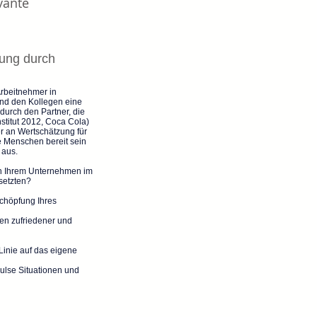
vante
ung durch
Arbeitnehmer in
nd den Kollegen eine
durch den Partner, die
stitut 2012, Coca Cola)
r an Wertschätzung für
re Menschen bereit sein
 aus.
 in Ihrem Unternehmen im
setzten?
schöpfung Ihres
en zufriedener und
Linie auf das eigene
ulse Situationen und