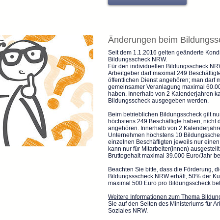
Änderungen beim Bildungs
Seit dem 1.1.2016 gelten geänderte Kondi
Bildungsscheck NRW.
Für den individuellen Bildungsscheck NRW
Arbeitgeber darf maximal 249 Beschäftig
öffentlichen Dienst angehören; man darf 
gemeinsamer Veranlagung maximal 60.0
haben. Innerhalb von 2 Kalenderjahren ka
Bildungsscheck ausgegeben werden.
Beim betrieblichen Bildungsscheck gilt n
höchstens 249 Beschäftigte haben, nicht 
angehören. Innerhalb von 2 Kalenderjahr
Unternehmen höchstens 10 Bildungsschec
einzelnen Beschäftigten jeweils nur eine
kann nur für Mitarbeiter(innen) ausgestell
Bruttogehalt maximal 39.000 Euro/Jahr be
Beachten Sie bitte, dass die Förderung, 
Bildungssscheck NRW erhält, 50% der Ku
maximal 500 Euro pro Bildungsscheck bet
Weitere Informationen zum Thema Bildu
Sie auf den Seiten des Ministeriums für A
Soziales NRW.