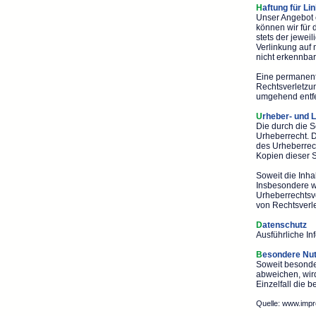
H
aftung für Li
Unser Angebot e
können wir für 
stets der jewei
Verlinkung auf 
nicht erkennbar
Eine permanente
Rechtsverletzu
umgehend entf
U
rheber- und 
Die durch die S
Urheberrecht. D
des Urheberrech
Kopien dieser S
Soweit die Inhal
Insbesondere we
Urheberrechtsv
von Rechtsverl
D
atenschutz
Ausführliche In
B
esondere Nu
Soweit besonde
abweichen, wird
Einzelfall die
Quelle:
www.impr