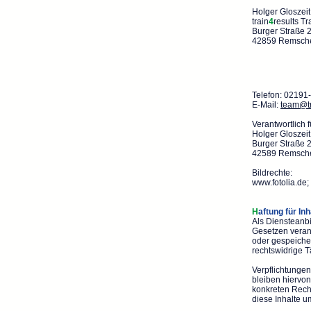
Holger Gloszeit
train
4
results T
Burger Straße 
42859 Remsch
Telefon: 0219
E-Mail:
team@t
Verantwortlich f
Holger Gloszeit
Burger Straße 
42589 Remsch
Bildrechte:
www.fotolia.de
;
H
aftung für Inh
Als Diensteanbi
Gesetzen verant
oder gespeiche
rechtswidrige T
Verpflichtunge
bleiben hiervon
konkreten Rech
diese Inhalte 