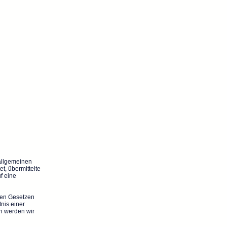
 allgemeinen
t, übermittelte
f eine
nen Gesetzen
nis einer
n werden wir