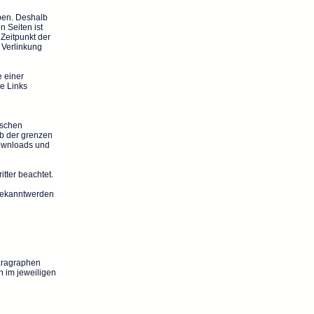
aben. Deshalb
n Seiten ist
 Zeitpunkt der
 Verlinkung
e einer
e Links
tschen
lb der grenzen
Downloads und
itter beachtet.
 Bekanntwerden
aragraphen
n im jeweiligen