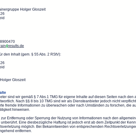
rainergruppe Holger Gloszeit
226
eid
1-8900470
rain
4
results.de
ür den Inhalt (gem. § 55 Abs. 2 RStV):
226
eid
 Holger Gloszeit
alte
eter sind wir gemäß § 7 Abs.1 TMG für eigene Inhalte auf diesen Seiten nach den
wortlich. Nach §§ 8 bis 10 TMG sind wir als Diensteanbieter jedoch nicht verpflichte
rte fremde Informationen zu überwachen oder nach Umständen zu forschen, die au
ätigkeit hinweisen.
n zur Entfernung oder Sperrung der Nutzung von Informationen nach den allgemei
 unberührt. Eine diesbezügliche Haftung ist jedoch erst ab dem Zeitpunkt der Kennt
tsverletzung möglich. Bei Bekanntwerden von entsprechenden Rechtsverletzunge
umgehend entfernen.