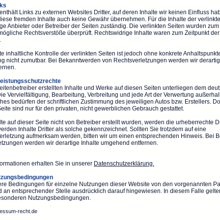
nks
nthält Links zu externen Websites Dritter, auf deren Inhalte wir keinen Einfluss h
diese fremden Inhalte auch keine Gewähr übernehmen. Für die Inhalte der verlinkte
lige Anbieter oder Betreiber der Seiten zuständig. Die verlinkten Seiten wurden zum
mögliche Rechtsverstöße überprüft. Rechtswidrige Inhalte waren zum Zeitpunkt der
.
 inhaltliche Kontrolle der verlinkten Seiten ist jedoch ohne konkrete Anhaltspunkt
ng nicht zumutbar. Bei Bekanntwerden von Rechtsverletzungen werden wir derartig
ernen.
Leistungsschutzrechte
eitenbetreiber erstellten Inhalte und Werke auf diesen Seiten unterliegen dem deu
ie Vervielfältigung, Bearbeitung, Verbreitung und jede Art der Verwertung außerha
es bedürfen der schriftlichen Zustimmung des jeweiligen Autos bzw. Erstellers. 
eite sind nur für den privaten, nicht gewerblichen Gebrauch gestattet.
te auf dieser Seite nicht von Betreiber erstellt wurden, werden die urheberrechte Dr
rden Inhalte Dritter als solche gekennzeichnet. Sollten Sie trotzdem auf eine
erletzung aufmerksam werden, bitten wir um einen entsprechenden Hinweis. Bei
etzungen werden wir derartige Inhalte umgehend entfernen.
formationen erhalten Sie in unserer
Datenschutzerklärung.
tzungsbedingungen
re Bedingungen für einzelne Nutzungen dieser Website von den vorgenannten P
 an entsprechender Stelle ausdrücklich darauf hingewiesen. In diesem Falle gelte
 besonderen Nutzungsbedingungen.
essum-recht.de